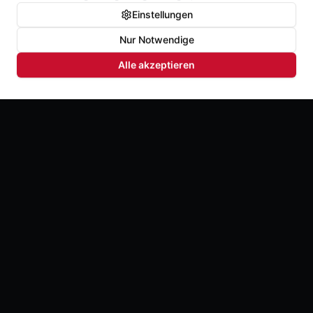
Einstellungen
Nur Notwendige
Alle akzeptieren
Der Schrei zurück zu dir selbst. Full Chaka hilft
Männern und Frauen, Druck loszulassen, sich selbst
wieder zu spüren und ehrlich für sich einzustehen.