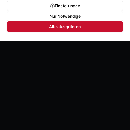
Einstellungen
Nur Notwendige
Alle akzeptieren
Der Schrei zurück zu dir selbst. Full Chaka hilft
Männern und Frauen, Druck loszulassen, sich selbst
wieder zu spüren und ehrlich für sich einzustehen.