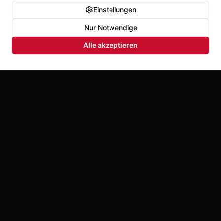
Einstellungen
Nur Notwendige
Alle akzeptieren
Der Schrei zurück zu dir selbst. Full Chaka hilft
Männern und Frauen, Druck loszulassen, sich selbst
wieder zu spüren und ehrlich für sich einzustehen.